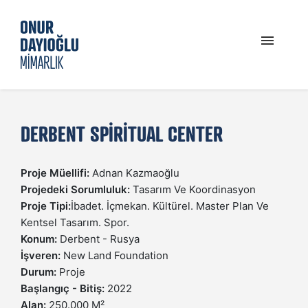
PROFIL
DERBENT SPIRITUAL CENTER
GÜNCEL
Proje Müellifi:
Adnan Kazmaoğlu
PROJELER
Projedeki Sorumluluk:
Tasarım Ve Koordinasyon
Proje Tipi:
İbadet. İçmekan. Kültürel. Master Plan Ve
Kentsel Tasarım. Spor.
İLETIŞIM
Konum:
Derbent - Rusya
İşveren:
New Land Foundation
Durum:
Proje
Başlangıç - Bitiş:
2022
Alan:
250.000 M²