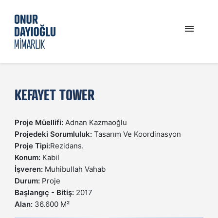
PROFIL
KEFAYET TOWER
GÜNCEL
Proje Müellifi:
Adnan Kazmaoğlu
PROJELER
Projedeki Sorumluluk:
Tasarım Ve Koordinasyon
Proje Tipi:
Rezidans.
Konum:
Kabil
İLETIŞIM
İşveren:
Muhibullah Vahab
Durum:
Proje
Başlangıç - Bitiş:
2017
Alan:
36.600 M²