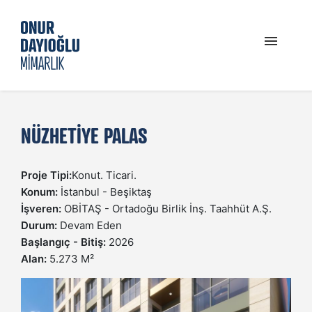
PROFIL
NÜZHETIYE PALAS
GÜNCEL
Proje Tipi:
Konut. Ticari.
PROJELER
Konum:
İstanbul - Beşiktaş
İşveren:
OBİTAŞ - Ortadoğu Birlik İnş. Taahhüt A.Ş.
Durum:
Devam Eden
İLETIŞIM
Başlangıç - Bitiş:
2026
Alan:
5.273 M²