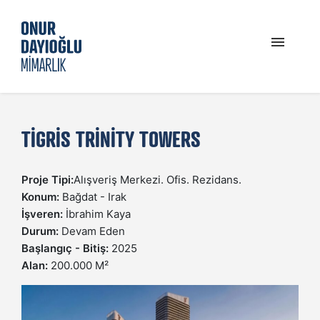
PROFIL
TIGRIS TRINITY TOWERS
GÜNCEL
Proje Tipi:
Alışveriş Merkezi. Ofis. Rezidans.
PROJELER
Konum:
Bağdat - Irak
İşveren:
İbrahim Kaya
Durum:
Devam Eden
İLETIŞIM
Başlangıç - Bitiş:
2025
Alan:
200.000 M²