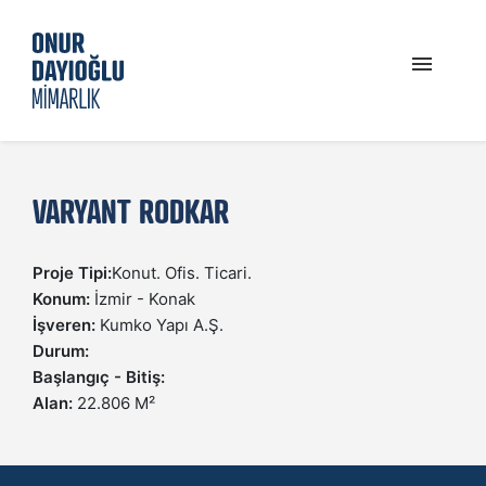
PROFIL
VARYANT RODKAR
GÜNCEL
Proje Tipi:
Konut. Ofis. Ticari.
PROJELER
Konum:
İzmir - Konak
İşveren:
Kumko Yapı A.Ş.
Durum:
İLETIŞIM
Başlangıç - Bitiş:
Alan:
22.806 M²